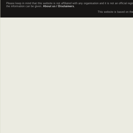
Please keep in mind that this website is not affiliated with any organisation and it is not an official 
the information can be given.
About us / Disclaimers.
This website is based on th