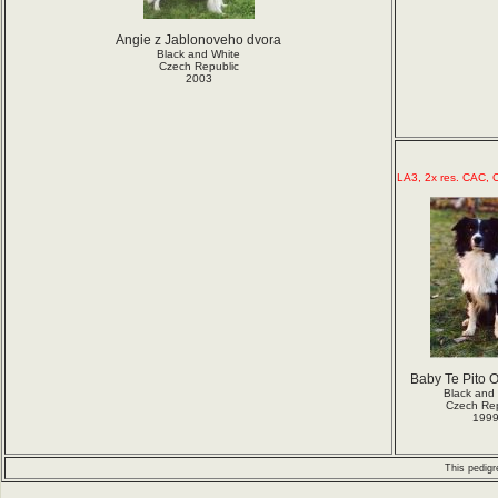
Angie z Jablonoveho dvora
Black and White
Czech Republic
2003
LA3, 2x res. CAC,
Baby Te Pito 
Black and
Czech Rep
199
This pedig