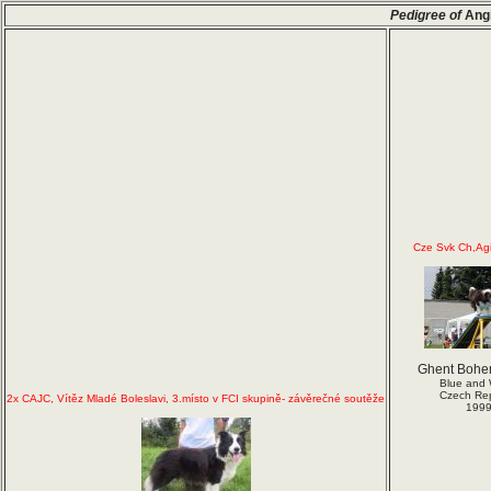
Pedigree of
Ang
Cze Svk Ch,Agi
Ghent Bohe
Blue and 
Czech Rep
2x CAJC, Vítěz Mladé Boleslavi, 3.místo v FCI skupině- závěrečné soutěže
199